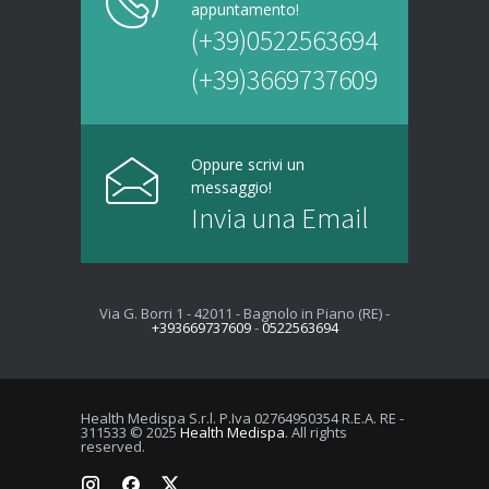
appuntamento!
(+39)0522563694
(+39)3669737609
Oppure scrivi un
messaggio!
Invia una Email
Via G. Borri 1 - 42011 - Bagnolo in Piano (RE) -
+393669737609
-
0522563694
Health Medispa S.r.l. P.Iva 02764950354 R.E.A. RE -
311533 © 2025
Health Medispa
. All rights
reserved.