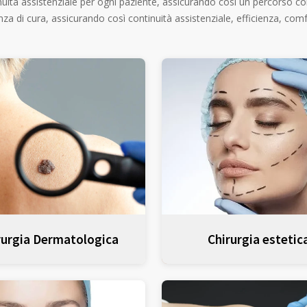
inuità assistenziale per ogni paziente, assicurando così un percorso 
enza di cura, assicurando così continuità assistenziale, efficienza, co
rurgia Dermatologica
Chirurgia estetic