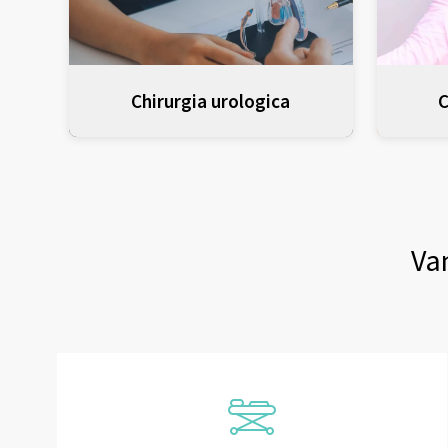
Chirurgia urologica
C
Van