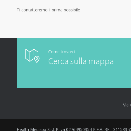
Ti contatteremo il prima possibile
Come trovarci
Cerca sulla mappa
Via 
Health Medispa S.r.l. P.Iva 02764950354 R.E.A. RE - 311533