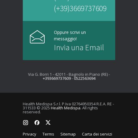
(+39)3669737609
Oppure scrivi un
messaggio!
Invia una Email
Via G. Borri 1 - 42011 - Bagnolo in Piano (RE) -
+393669737609
-
0522563694
Health Medispa S.r.l. P.Iva 02764950354 R.E.A. RE -
311533 © 2025
Health Medispa
. All rights
reserved.
Privacy
Terms
Sitemap
Carta dei servizi