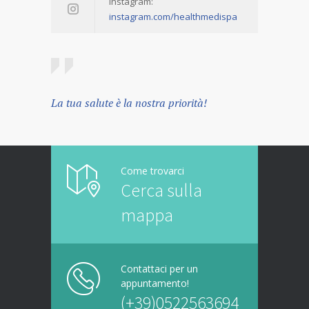
Instagram:
instagram.com/healthmedispa
La tua salute è la nostra priorità!
Come trovarci
Cerca sulla
mappa
Contattaci per un
appuntamento!
(+39)0522563694